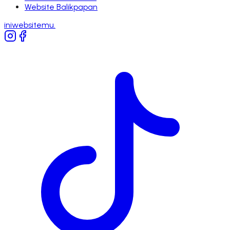
Website
Balikpapan
iniwebsitemu
.