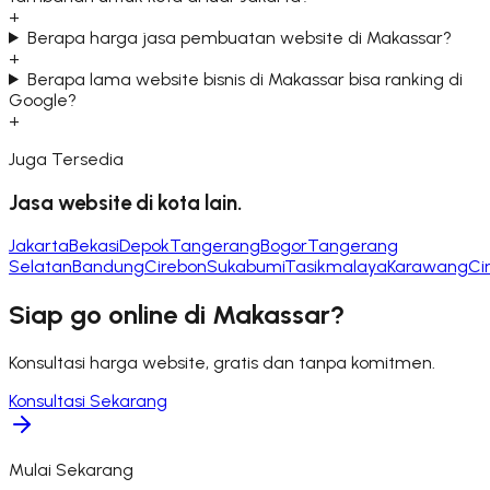
+
Berapa harga jasa pembuatan website di Makassar?
+
Berapa lama website bisnis di Makassar bisa ranking di
Google?
+
Juga Tersedia
Jasa website di kota lain.
Jakarta
Bekasi
Depok
Tangerang
Bogor
Tangerang
Selatan
Bandung
Cirebon
Sukabumi
Tasikmalaya
Karawang
Ci
Siap go online di
Makassar
?
Konsultasi harga website, gratis dan tanpa komitmen.
Konsultasi Sekarang
Mulai Sekarang