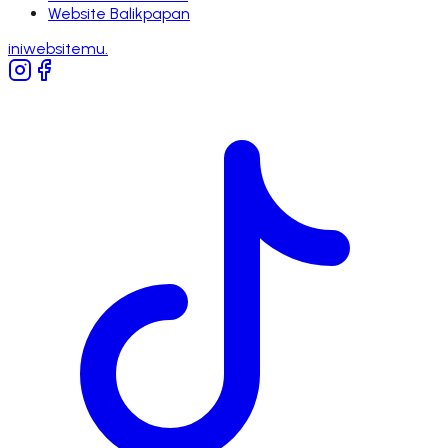
Website
Balikpapan
iniwebsitemu
.