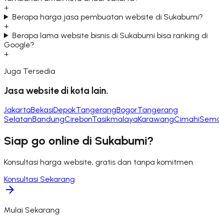
+
Berapa harga jasa pembuatan website di Sukabumi?
+
Berapa lama website bisnis di Sukabumi bisa ranking di
Google?
+
Juga Tersedia
Jasa website di kota lain.
Jakarta
Bekasi
Depok
Tangerang
Bogor
Tangerang
Selatan
Bandung
Cirebon
Tasikmalaya
Karawang
Cimahi
Sema
Siap go online di
Sukabumi
?
Konsultasi harga website, gratis dan tanpa komitmen.
Konsultasi Sekarang
Mulai Sekarang